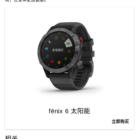
fēnix 6 太阳能
立即购买
相关