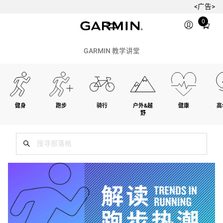
<广告>
Total
0
items
in
cart:
GARMIN 教学讲堂
0
健身
跑步
骑行
户外&越
健康
高
野