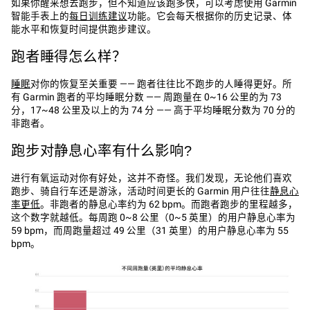
如果你醒来想去跑步，但不知道应该跑多快，可以考虑使用 Garmin
智能手表上的‌
每日训练建议
功能。它会每天根据你的历史记录、体
能水平和恢复时间提供跑步建议。
跑者睡得怎么样？
睡眠
对你的恢复至关重要 —— 跑者往往比不跑步的人睡得更好。所
有 Garmin 跑者的平均睡眠分数 —— 周跑量在 0~16 公里的为 73
分，17~48 公里及以上的为 74 分 —— 高于平均睡眠分数为 70 分的
非跑者。
跑步对静息心率有什么影响?
进行有氧运动对你有好处，这并不奇怪。我们发现，无论他们喜欢
跑步、骑自行车还是游泳，‌活动时间更长的 Garmin 用户往往
静息心
率更低‌
。非跑者的静息心率约为 62 bpm。而跑者跑步的里程越多，
这个数字就越低。每周跑 0~8 公里（0~5 英里）的用户静息心率为
59 bpm，而周跑量超过 49 公里（31 英里）的用户静息心率为 55
bpm。