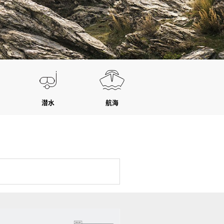
潜水
航海