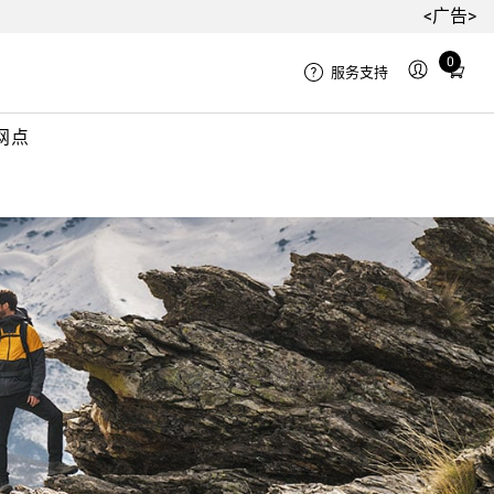
<广告>
Total
0
服务支持
items
in
网点
cart:
0