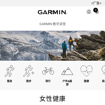
<广告>
Total
0
items
in
cart:
GARMIN 教学讲堂
0
健身
跑步
骑行
户外&越
健康
高
野
女性健康