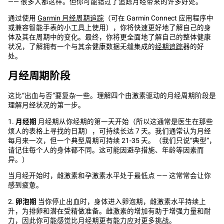
—— 很多人都这样。但你可能错过了追踪月经带来的许多好处。
通过使用 ‌
Garmin 月经周期追踪‌
（可在 Garmin Connect 应用程序中
或兼容智能手表的小工具上使用），你将快速更好地了解自己的身
体及其在周期中的变化。最终，你将更全面地了解自己的整体健康
状况，了解拥有一个与其余健康数据无缝集成的
经期追踪
器的好
处。
月经周期阶段
‌
这比“出血与否”要复杂一些。理解四个由激素驱动的月经周期阶段是
理解月经状况的第一步。
‌1.
月经期
‌ 月经期从你经期的第一天开始（所以这通常是医生在那些
烦人的表格上寻找的日期），可持续长达 7 天。我们通常认为月经
每月来一次，但一个典型周期可持续 21-35 天。（我们只说“典型”，
请记住每个人的身体都不同。这可能因避孕措施、年龄等因素而
异。）
当月经开始时，雌激素和孕激素水平处于最低点 —— 这常常会让你
感到疲惫。
‌2.
卵泡期‌
当你停止出血时，身体进入卵泡期，雌激素水平持续上
升，为排卵和潜在受精做准备。雌激素的增加有助于增强力量和耐
力，因此你可能感觉比月经期更有能力应对更多挑战。