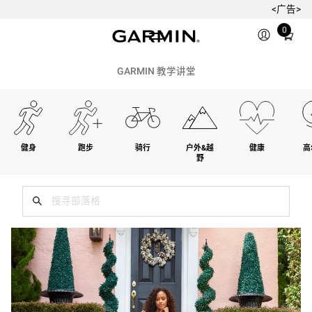
<广告>
Total
0
items
in
cart:
GARMIN 教学讲堂
0
健身
跑步
骑行
户外&越
健康
高
野