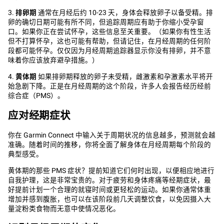
‌3.
排卵期‌
通常在月经后约 10-23 天，身体会释放卵子以备受精。排
卵的确切日期可能有所不同，但追踪周期应有助于你缩小受孕窗
口。如果你正在尝试怀孕，这些信息至关重要。（如果你有性生活
但不打算怀孕，这也可能有帮助，但请记住，在月经周期的任何阶
段都可能怀孕。仅仅因为月经周期追踪器显示你没有排卵，并不意
味着你应该放弃避孕措施。）
‌4.
黄体期
‌ 如果排卵期释放的卵子未受精，雌激素和孕激素水平将开
始急剧下降。正是在月经周期的这个阶段，许多人会报告经历经前
综合症（PMS）。
应对经期症状
你在 Garmin Connect 中输入关于周期状况的信息越多，预测就会越
准确。随着时间的推移，你将全面了解身体在月经周期每个阶段的
典型感受。
黄体期的那些 PMS 症状？提前知道它们何时出现，以便相应地进行
自我护理，这是非常宝贵的。对于疲劳和身体疼痛等经期症状，最
好提前计划一个合理的就寝时间或更轻松的运动。如果你通常体重
增加并感到腹胀，也可以在该阶段前几天调整饮食，以免因摄入大
量淀粉类食物而无意中使情况恶化。