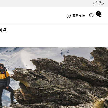
<广告>
Total
0
服务支持
items
in
网点
cart:
0