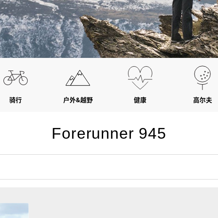
骑行
户外&越野
健康
高尔夫
Forerunner 945