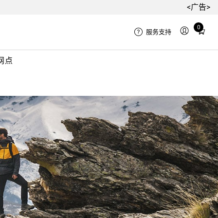
<广告>
Total
0
服务支持
items
in
网点
cart:
0