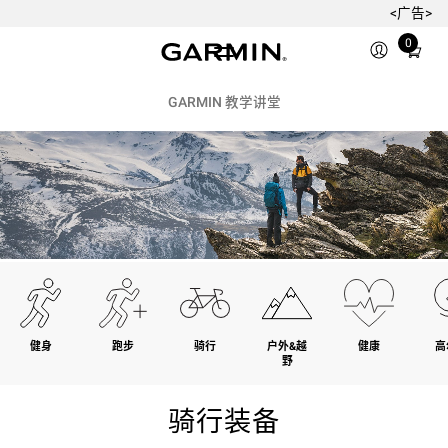
<广告>
Total
0
items
in
cart:
GARMIN 教学讲堂
0
健身
跑步
骑行
户外&越
健康
高
野
骑行装备