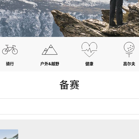
骑行
户外&越野
健康
高尔夫
备赛