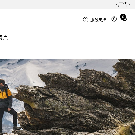
<广告>
Total
0
服务支持
items
in
网点
cart:
0