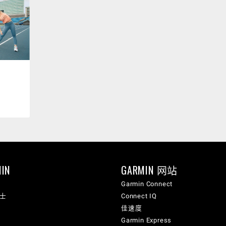
IN
GARMIN 网站
Garmin Connect
纳士
Connect IQ
佳速度
Garmin Express