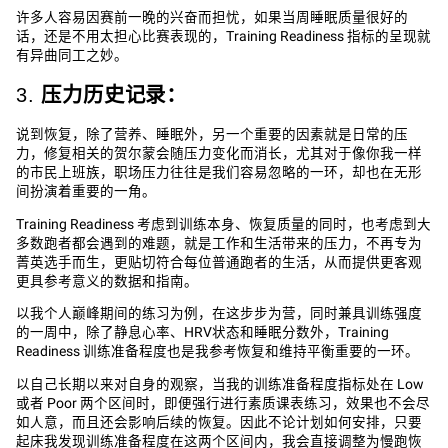
许多人容易因赛前一晚的兴奋而担忧，如果当周睡眠质量很好的
话，还是不用太担心比赛表现的，Training Readiness 指标的呈现就
有异曲同工之妙。
3.
压力历史记录：
说到恢复，除了营养、睡眠外，另一个重要的因素就是日常的压
力，修复相关的贺尔蒙会随压力变化而消长，尤其对于像你我一样
的市民上班族，职场压力往往是我们容易忽略的一环，却也在无形
间扮演着重要的一角。
Training Readiness 考虑到训练本身、恢复质量的同时，也考虑到大
多数跑者都会遇到的难题，就是工作和生活带来的压力，不再专为
菁英选手而生，更贴切符合每位普通跑者的生活，从而提供更客观
更具参考意义的数据和指南。
以我个人巅峰期间的练习为例，在这步步为营，同时兼具训练强度
的一周中，除了静息心率、HRV状态和睡眠分数外，Training
Readiness 训练准备程度也是我参考恢复和维持平衡重要的一环。
以自己长期以来对自身的观察，当我的训练准备程度指标处在 Low
或者 Poor 两个区间时，即便强行进行素质课表练习，效果也不会尽
如人意，而且还会影响后续的恢复。因此不论计划如何安排，只要
起床我发现训练准备程度在这两个区间内，我会直接调整为慢跑恢