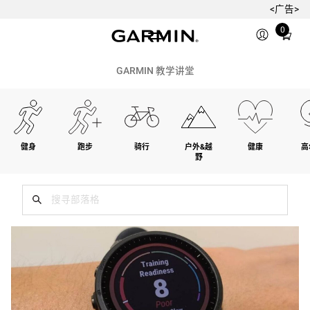
<广告>
Total
0
items
in
cart:
GARMIN 教学讲堂
0
健身
跑步
骑行
户外&越
健康
高
野