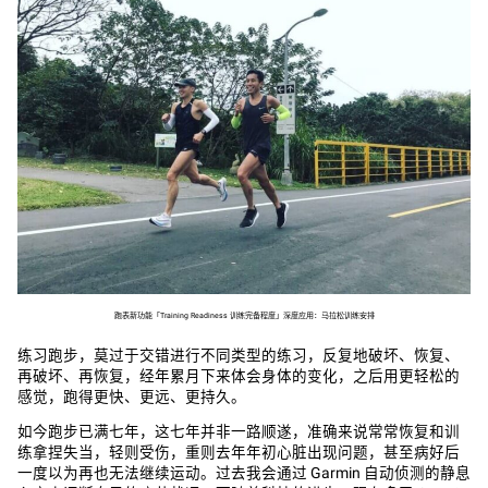
跑表新功能「Training Readiness 训练完备程度」深度应用：马拉松训练安排
练习跑步，莫过于交错进行不同类型的练习，反复地破坏、恢复、
再破坏、再恢复，经年累月下来体会身体的变化，之后用更轻松的
感觉，跑得更快、更远、更持久。
如今跑步已满七年，这七年并非一路顺遂，准确来说常常恢复和训
练拿捏失当，轻则受伤，重则去年年初心脏出现问题，甚至病好后
一度以为再也无法继续运动。过去我会通过 Garmin 自动侦测的静息