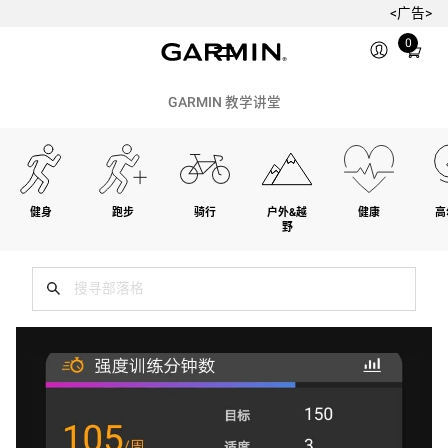
<广告>
Total
0
items
in
cart:
GARMIN 教学讲堂
0
健身
跑步
骑行
户外&越
健康
高
野