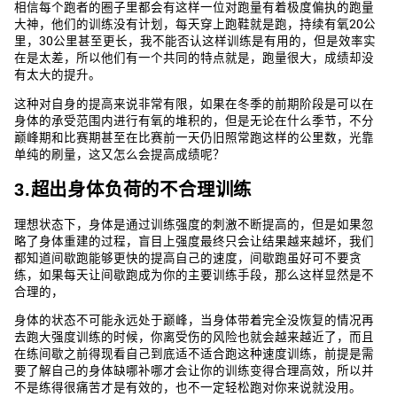
相信每个跑者的圈子里都会有这样一位对跑量有着极度偏执的跑量
大神，他们的训练没有计划，每天穿上跑鞋就是跑，持续有氧20公
里，30公里甚至更长，我不能否认这样训练是有用的，但是效率实
在是太差，所以他们有一个共同的特点就是，跑量很大，成绩却没
有太大的提升。
这种对自身的提高来说非常有限，如果在冬季的前期阶段是可以在
身体的承受范围内进行有氧的堆积的，但是无论在什么季节，不分
巅峰期和比赛期甚至在比赛前一天仍旧照常跑这样的公里数，光靠
单纯的刷量，这又怎么会提高成绩呢？
3.超出身体负荷的不合理训练
理想状态下，身体是通过训练强度的刺激不断提高的，但是如果忽
略了身体重建的过程，盲目上强度最终只会让结果越来越坏，我们
都知道间歇跑能够更快的提高自己的速度，间歇跑虽好可不要贪
练，如果每天让间歇跑成为你的主要训练手段，那么这样显然是不
合理的，
身体的状态不可能永远处于巅峰，当身体带着完全没恢复的情况再
去跑大强度训练的时候，你离受伤的风险也就会越来越近了，而且
在练间歇之前得现看自己到底适不适合跑这种速度训练，前提是需
要了解自己的身体缺哪补哪才会让你的训练变得合理高效，所以并
不是练得很痛苦才是有效的，也不一定轻松跑对你来说就没用。