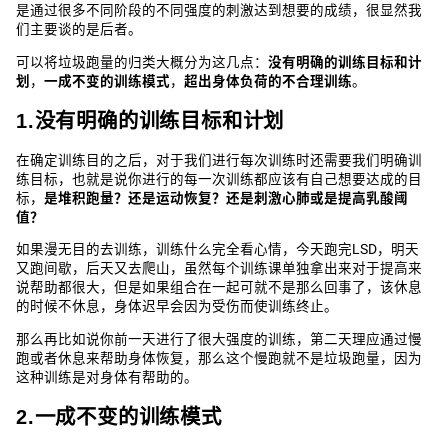
是通过很多不同阶段的不同强度的刺激达到想要的成绩，很显然我
们主要谈的是后者。
可以将垃圾跑量的归类大概分为这几点：
没有明确的训练目标和计
划
，
一成不变的训练模式
，
超出身体负荷的不合理训练
。
1.没有明确的训练目标和计划
在确定训练目的之后，对于我们进行每次训练时还需要我们明确训
练目标，也就是说你进行的每一次训练都应该有自己想要达成的目
标，
是堆积跑量？
还是运动恢复？
还是刺激心肺或是提高乳酸阈
值？
如果漫无目的去训练，训练什么完全看心情，今天跑完LSD，明天
又跑间歇，后天又去爬山，虽然每个训练课单独拿出来对于提高来
说帮助都很大，但是如果组合在一起可就不是那么回事了，该休息
的时候不休息，身体迟早会因为受伤而使训练终止。
那么再比如说你前一天进行了很大强度的训练，第二天理应通过慢
跑或者休息来帮助身体恢复，那么这个慢跑就不是垃圾跑量，因为
这种训练是对身体有帮助的。
2.一成不变的训练模式