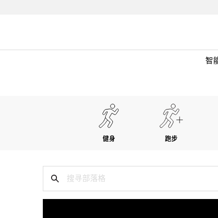
智
健身
跑步