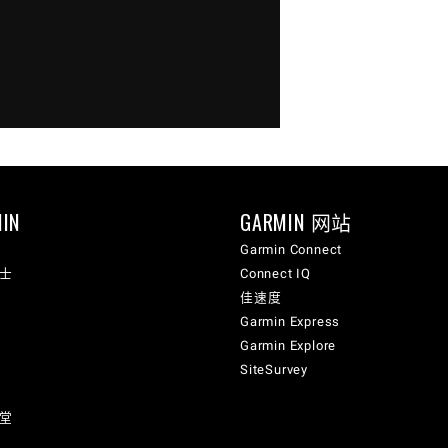
IN
GARMIN 网站
Garmin Connect
纳士
Connect IQ
佳速度
Garmin Express
Garmin Explore
SiteSurvey
讲堂