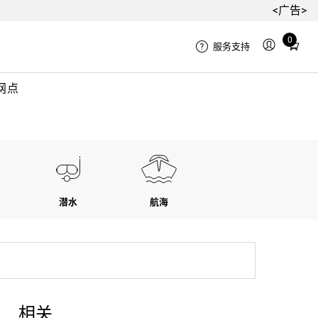
<广告>
Total
0
服务支持
items
in
网点
cart:
0
潜水
航海
相关