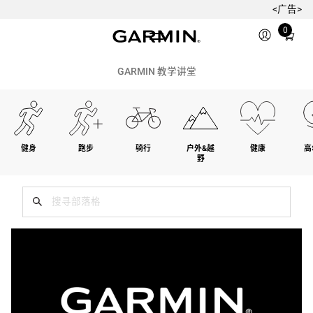
<广告>
Total
0
items
in
cart:
GARMIN 教学讲堂
0
健身
跑步
骑行
户外&越
健康
高
野