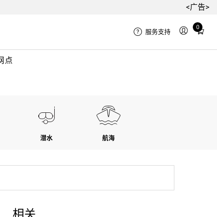
<广告>
Total
0
服务支持
items
in
网点
cart:
0
潜水
航海
相关