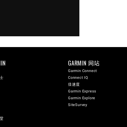
IN
GARMIN 网站
Garmin Connect
纳士
Connect IQ
佳速度
Garmin Express
Garmin Explore
SiteSurvey
讲堂