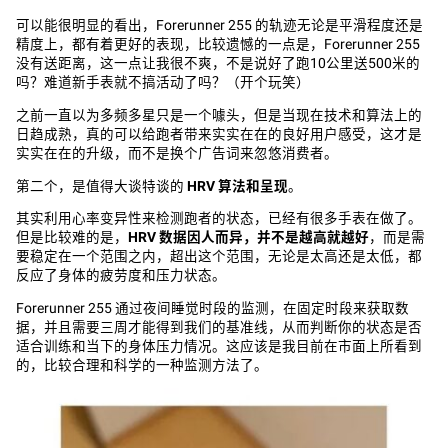
可以能很明显的看出，Forerunner 255 的轨迹无论是平滑程度还是
精度上，都有着更好的表现，比较遗憾的一点是，Forerunner 255
没有送距离，这一点让我很不爽，不是说好了跑10公里送500米的
吗？难道新手表就不搞活动了吗？（开个玩笑）
之前一直以为多频多星只是一个噱头，但是当现在技术和算法上的
日趋成熟，真的可以给跑者带来实实在在的良好用户感受，这才是
实实在在的升级，而不是换个广告词来忽悠消费者。
第二个，是值得大谈特谈的
HRV 算法和呈现
。
其实利用心率变异性来检测跑者的状态，已经有很多手表在做了。
但是比较难的是，
HRV 数据因人而异，并不是越高就越好
，而是需
要稳定在一个范围之内，超出这个范围，无论是太高还是太低，都
反应了身体的疲劳度和压力状态。
Forerunner 255 通过夜间睡觉时段的监测，在固定时段来获取数
据，并且需要三周才能得到我们的基准线，从而判断你的状态是否
适合训练和当下的身体压力情况。这应该是我目前在市面上所看到
的，比较合理和科学的一种监测方法了。