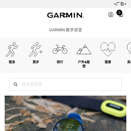
<广告>
Total
0
items
in
cart:
GARMIN 教学讲堂
0
健身
跑步
骑行
户外&越
健康
高
野