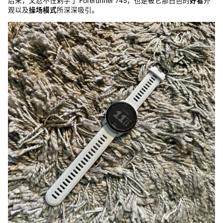
后来，又忍不住剁手了 Forerunner 745，也是被它那白色的
好看
外
观以及
操场模式
所深深吸引。