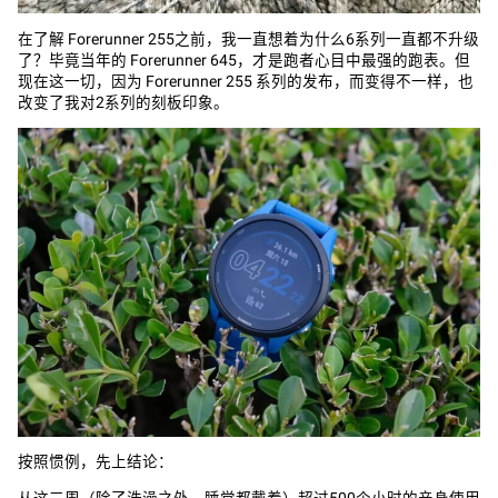
在了解 Forerunner 255之前，我一直想着为什么6系列一直都不升级
了？毕竟当年的 Forerunner 645，才是跑者心目中最强的跑表。但
现在这一切，因为 Forerunner 255 系列的发布，而变得不一样，也
改变了我对2系列的刻板印象。
按照惯例，先上结论：
从这三周（除了洗澡之外，睡觉都戴着）超过500个小时的亲身使用