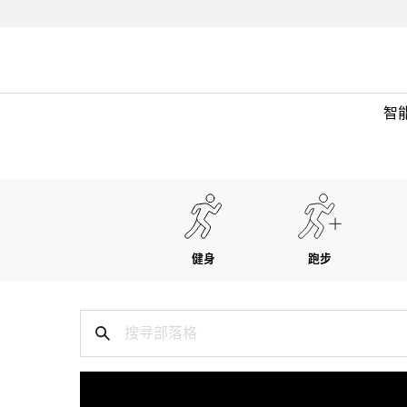
智
健身
跑步