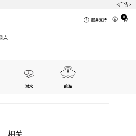
<广告>
Total
0
服务支持
items
in
网点
cart:
0
潜水
航海
相关