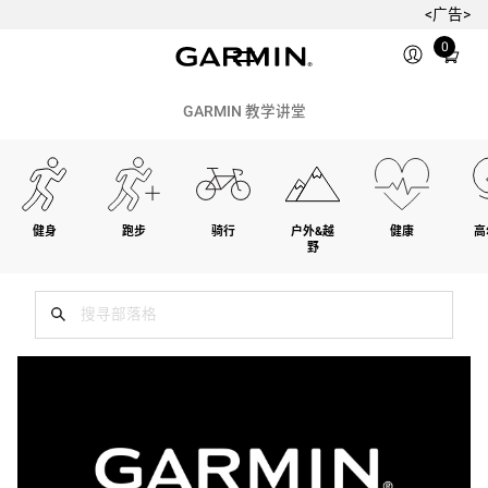
<广告>
Total
0
items
in
cart:
GARMIN 教学讲堂
0
健身
跑步
骑行
户外&越
健康
高
野