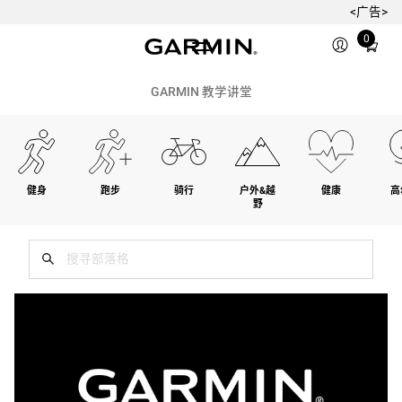
<广告>
Total
0
items
in
cart:
GARMIN 教学讲堂
0
健身
跑步
骑行
户外&越
健康
高
野