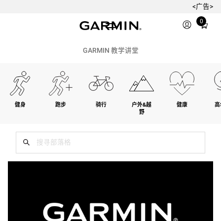
<广告>
Total
0
items
in
cart:
GARMIN 教学讲堂
0
健身
跑步
骑行
户外&越
健康
高
野