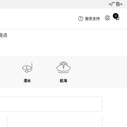
<广告>
Total
0
服务支持
items
in
网点
cart:
0
潜水
航海