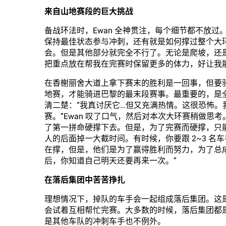
来自山地赛段的巨大挑战
备战环法时，Ewan 全神贯注，每个细节都不放
保持最佳状态参与冲刺，还有就是如何撑过整个大
会。但是其他部分就完全不行了。无论是爬坡，还
把重点放在帮我在完赛时保留更多的体力，好让我
在香榭丽舍大道上拿下赛末的胜利是一回事，但要
地赛，才能骑进巴黎的最末段赛事。最重要的，是全
清二楚：“我真讨厌它…但又充满热情。这很恐怖。我们
赛。”Ewan 叹了口气，然后对本次大环赛稍做思
了第一拼命硬撑下去。但是，为了完赛而硬撑，只
人的后面掉一大截时间。有时候，你要跟 2~3 名车
在撑，但是，他们是为了赢得胜利而努力，为了总
后，你知道自己明天还要再来一次。”
在落后集团中苦苦
挣扎
理想情况下，掉队的车手会一起组成落后集团。这
会试着互相帮忙完赛。大多数的时候，落后集团都
是其他车队的冲刺车手也不例外。