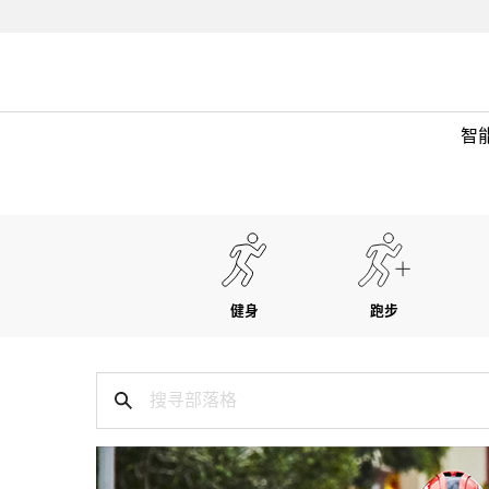
智
健身
跑步