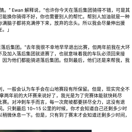
。” Ewan 解释说，“也许你今天在落后集团骑得不错，可是其
可能换你骑得不好，你也需要别人的帮忙。帮别人加油就是一种
你满脑子都将充满停下来，放弃的念头。所以我会尽量伸出援
在。」
跟紧落后集团。“去年我很不幸地早早退出比赛，但两年前我在大环
不及加入落后集团就退赛了，也就意味着我的车队必须回来接
，因为他们都能骑进落后集团。但到最后，他们还是来帮我，我
刺，一般会认为车手会在山地赛段有所保留。但是，现实完全不
。拿两年前的大环赛来说好了，我光是为了完赛体能就快耗尽
比赛。对冲刺车手而言，每一次爬坡都要拼尽全力，这没有退
只剩最后 10~15 公里的时候，你才会知道自己还剩多少时
以稍微休息一下。但是，只有到了赛末才会知道还剩多少时间，