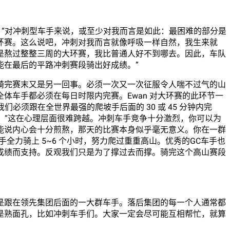
过。“对冲刺型车手来说，或至少对我而言是如此：最困难的部分是
环赛。这么说吧，冲刺对我而言就像呼吸一样自然，我生来就
是熬过整整三周的大环赛，我比普通人好不到哪去。因此，车队
能在最后的平路冲刺赛段骑出好成绩。”
骑完赛末又是另一回事。必须一次又一次征服令人喘不过气的山
体车手都必须在每日时限内完赛。Ewan 对大环赛的此环节一
必须跟在全世界最强的爬坡手后面的 30 或 45 分钟内完
考。“这在心理层面很难跨越。冲刺车手竞争十分激烈，你可以为
能说内心会十分煎熬，那天的比赛本身似乎毫无意义。你在一群
手全力骑上 5~6 个小时，努力爬过重重高山。优秀的GC车手也
成绩而支持。反观我们只是为了撑过去而撑。骑完这个高山赛段
是跟在领先集团后面的一大群车手。落后集团的每一个人通常都
是熟面孔，比如冲刺车手们。大家一定会尽可能互相帮忙，就算