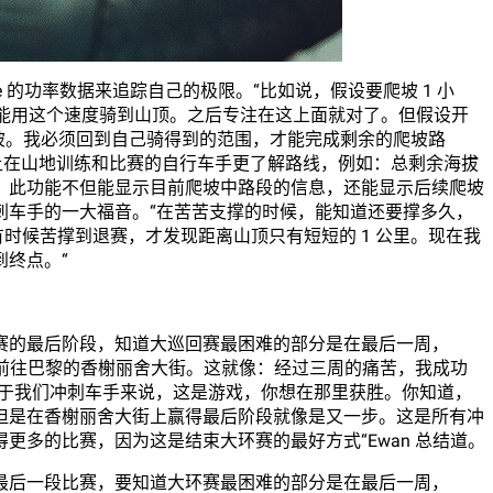
Edge 的功率数据来追踪自己的极限。“比如说，假设要爬坡 1 小
道自己能用这个速度骑到山顶。之后专注在这上面就对了。但假设开
爬坡。我必须回到自己骑得到的范围，才能完成剩余的爬坡路
让在山地训练和比赛的自行车手更了解路线，例如：总剩余海拔
。此功能不但能显示目前爬坡中路段的信息，还能显示后续爬坡
刺车手的一大福音。“在苦苦支撑的时候，能知道还要撑多久，
，有时候苦撑到退赛，才发现距离山顶只有短短的 1 公里。现在我
终点。“
赛的最后阶段，知道大巡回赛最困难的部分是在最后一周，
就是前往巴黎的香榭丽舍大街。这就像：经过三周的痛苦，我成功
对于我们冲刺车手来说，这是游戏，你想在那里获胜。你知道，
但是在香榭丽舍大街上赢得最后阶段就像是又一步。这是所有冲
更多的比赛，因为这是结束大环赛的最好方式“Ewan 总结道。
最后一段比赛，要知道大环赛最困难的部分是在最后一周，