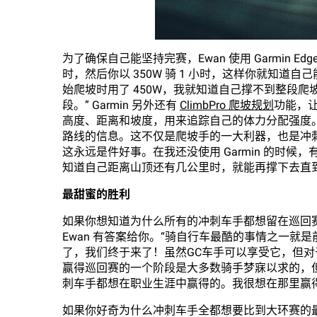
为了确保自己能坚持完赛，Ewan 使用 Garmin 
时，然后你以 350W 骑 1 小时，这样你就知
始爬坡时用了 450W，我就知道自己撑不到整段
段。” Garmin 另外还有
ClimbPro 爬坡规划
功能，
高度、距离和坡度，用来追踪自己的体力分配强度
路线的信息。这不仅是爬坡手的一大利器，也是冲
这永远是件好事。在我还没使用 Garmin 的时候
知道自己距离山顶还有几公里时，就能再撑下去直到
最甜蜜的胜利
如果你想知道为什么所有的冲刺车手都想留在巡回
Ewan 有答案给你。“骑自行车最酷的事情之一
了，我们终于来了！虽然GC车手可以享受它，但
赢得巡回赛的一个阶段是大多数骑手梦寐以求的，
刺车手都想在职业生涯中赢得的。我很想在那里赢得
如果你好奇为什么冲刺车手全都想要比到大环赛的