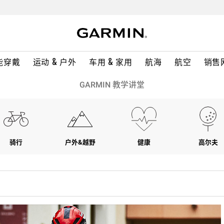
能穿戴
运动 & 户外
车用 & 家用
航海
航空
销售
GARMIN 教学讲堂
骑行
户外&越野
健康
高尔夫