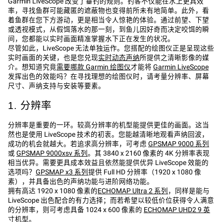
Garmin LiveScope 改变了垂钓的规则。钓客不仅能在水上更具效
率，寻找鱼群可能藏匿的遮蔽物也变得前所未有地简单。此外，看
着鱼群在您下方游动，更是相当令人惊艳的体验。通过前望、下望
或透视模式，从假饵落水的那一刻，到鱼儿因好奇而决定咬饵的瞬
间，您都能以实时画面精准掌握水下正在发生的状况。
尽管如此，LiveScope 无法单独运作。您搭配的绘图仪正是呈现这些
实时画面的关键，也是您兑现
实时动态声纳
所提供之清晰影像的媒
介。想知道究竟
需要哪款 Garmin 绘图仪
才能将
Garmin LiveScope
发挥出色的效能吗？在寻找理想的绘图仪时，请考量分辨率、屏幕
尺寸、声纳支持与安装等要素。
1. 分辨率
分辨率是重要的一环。较高分辨率的机型能提供更佳的画面。这当
然也是使用 LiveScope 技术的初衷。您能越清晰地观看声纳回波，
成功的机会就越大。若追求高分辨率，可考虑
GPSMAP 9000 系列
或
GPSMAP 9000xsv 系列
。其 3840 x 2160 像素的 4K 分辨率表现
相当优异。需要更具成本效益且依然能提供优异 LiveScope 效能的
选项吗？
GPSMAP x3 系列
提供 Full HD 分辨率（1920 x 1080 像
素），并具备出色的声纳功能与进阶网络功能。
拥有高达 1920 x 1080 像素的
ECHOMAP Ultra 2 系列
，同样是能与
LiveScope 出色配合的有力选择；而若希望以较低价位获得令人满意
的分辨率，则可考虑具备 1024 x 600 像素的
ECHOMAP UHD2 9 英
寸
机型。