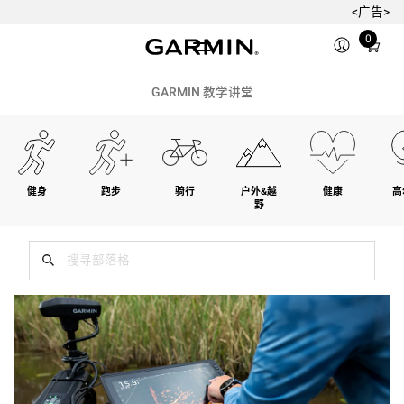
<广告>
Total
0
items
in
cart:
GARMIN 教学讲堂
0
健身
跑步
骑行
户外&越
健康
高
野