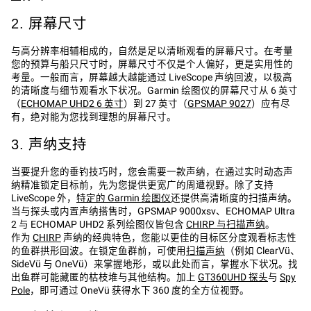
2. 屏幕尺寸
与高分辨率相辅相成的，自然是足以清晰观看的屏幕尺寸。在考量
您的预算与船只尺寸时，屏幕尺寸不仅是个人偏好，更是实用性的
考量。一般而言，屏幕越大越能通过 LiveScope 声纳回波，以极高
的清晰度与细节观看水下状况。Garmin 绘图仪的屏幕尺寸从 6 英寸
（
ECHOMAP UHD2 6 英寸
）到 27 英寸（
GPSMAP 9027
）应有尽
有，绝对能为您找到理想的屏幕尺寸。
3. 声纳支持
当要提升您的垂钓技巧时，您会需要一款声纳，在通过实时动态声
纳精准锁定目标前，先为您提供更宽广的周遭视野。除了支持
LiveScope 外，
特定的 Garmin 绘图仪
还提供高清晰度的扫描声纳。
当与探头或内置声纳搭售时，GPSMAP 9000xsv、ECHOMAP Ultra
2 与 ECHOMAP UHD2 系列绘图仪皆包含
CHIRP 与扫描声纳
。
作为
CHIRP
声纳的经典特色，您能以更佳的目标区分度观看标志性
的鱼群拱形回波。在锁定鱼群前，可使用
扫描声纳
（例如 ClearVü、
SideVü 与 OneVü）来掌握地形，或以此处而言，掌握水下状况。找
出鱼群可能藏匿的枯枝堆与其他结构。加上
GT360UHD 探头
与
Spy
Pole
，即可通过 OneVü 获得水下 360 度的全方位视野。