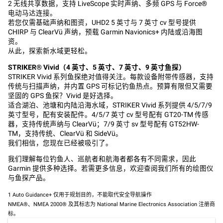
2 无线共享数据，支持 LiveScope 实时声纳、多频 GPS 与 Force®
电动马达连接。
若您仅需基础声纳和图资，UHD2 5 英寸与 7 英寸 cv 型号提供
CHIRP 与 ClearVü 声纳，预载 Garmin Navionics+ 内陆或沿海图
资。
从此，探索新水域更轻松。
STRIKER® Vivid
（4 英寸、5 英寸、7 英寸、9 英寸鱼探）
STRIKER Vivid 系列鱼探绝对值得关注。每款设备附带传感器，支持
传统与扫描声纳，并内置 GPS 可标记钓鱼热点。预算有限但又需要
坚固的 GPS 鱼探？Vivid 是好选择。
适合湖泊、池塘和内陆沿海水域，STRIKER Vivid 系列提供 4/5/7/9
英寸型号，配有安装配件。4/5/7 英寸 cv 型号配有 GT20-TM 传感
器，支持传统声纳与 ClearVü；7/9 英寸 sv 型号配有 GT52HW-
TM，支持传统、ClearVü 和 SideVü。
我们相信，您现在已经被吸引了。
我们理解每位钓鱼人、巡航者和航海者都各有不同需求，因此
Garmin 提供多种选择。若需更多信息，欢迎查阅我们所有的绘图仪
与鱼探产品。
1 Auto Guidance+ 仅用于规划目的，不能取代安全导航操作
NMEA®、NMEA 2000® 及其标志为 National Marine Electronics Association 注册商
标。