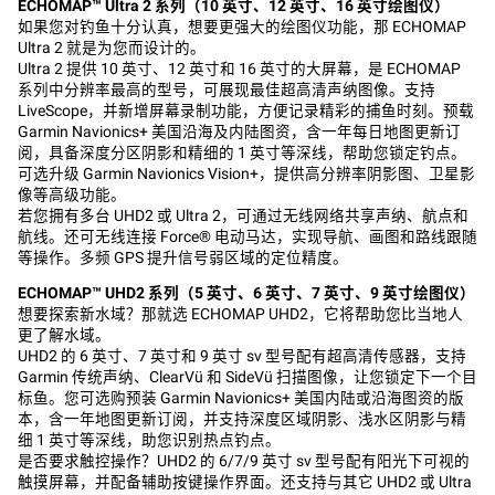
ECHOMAP™ Ultra 2
系列（
10
英寸、
12
英寸、
16
英寸绘图仪）
如果您对钓鱼十分认真，想要更强大的绘图仪功能，那 ECHOMAP
Ultra 2 就是为您而设计的。
Ultra 2 提供 10 英寸、12 英寸和 16 英寸的大屏幕，是 ECHOMAP
系列中分辨率最高的型号，可展现最佳超高清声纳图像。支持
LiveScope，并新增屏幕录制功能，方便记录精彩的捕鱼时刻。预载
Garmin Navionics+ 美国沿海及内陆图资，含一年每日地图更新订
阅，具备深度分区阴影和精细的 1 英寸等深线，帮助您锁定钓点。
可选升级 Garmin Navionics Vision+，提供高分辨率阴影图、卫星影
像等高级功能。
若您拥有多台 UHD2 或 Ultra 2，可通过无线网络共享声纳、航点和
航线。还可无线连接 Force® 电动马达，实现导航、画图和路线跟随
等操作。多频 GPS 提升信号弱区域的定位精度。
ECHOMAP™ UHD2
系列（
5
英寸、
6
英寸、
7
英寸、
9
英寸绘图仪）
想要探索新水域？那就选 ECHOMAP UHD2，它将帮助您比当地人
更了解水域。
UHD2 的 6 英寸、7 英寸和 9 英寸 sv 型号配有超高清传感器，支持
Garmin 传统声纳、ClearVü 和 SideVü 扫描图像，让您锁定下一个目
标鱼。您可选购预装 Garmin Navionics+ 美国内陆或沿海图资的版
本，含一年地图更新订阅，并支持深度区域阴影、浅水区阴影与精
细 1 英寸等深线，助您识别热点钓点。
是否要求触控操作？UHD2 的 6/7/9 英寸 sv 型号配有阳光下可视的
触摸屏幕，并配备辅助按键操作界面。还支持与其它 UHD2 或 Ultra