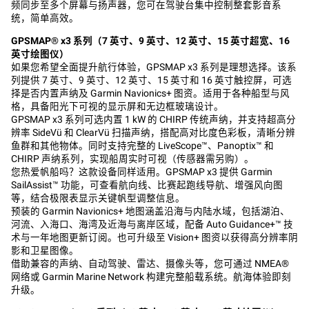
频同步至多个屏幕与扬声器，您可在驾驶台集中控制整套影音系
统，简单高效。
GPSMAP® x3
系列（
7
英寸、
9
英寸、
12
英寸、
15
英寸超宽、
16
英寸绘图仪）
如果您希望全面提升航行体验，GPSMAP x3 系列是理想选择。该系
列提供 7 英寸、9 英寸、12 英寸、15 英寸和 16 英寸触控屏，可选
择是否内置声纳及 Garmin Navionics+ 图资。适用于各种船型与风
格，具备阳光下可视的显示屏和无边框玻璃设计。
GPSMAP x3 系列可选内置 1 kW 的 CHIRP 传统声纳，并支持超高分
辨率 SideVü 和 ClearVü 扫描声纳，搭配高对比度色彩板，清晰分辨
鱼群和其他物体。同时支持完整的 LiveScope™、Panoptix™ 和
CHIRP 声纳系列，实现船周实时可视（传感器需另购）。
您热爱帆船吗？这款设备同样适用。GPSMAP x3 提供 Garmin
SailAssist™ 功能，可查看航向线、比赛起跑线导航、增强风向图
等，结合极限表显示关键帆型调整信息。
预装的 Garmin Navionics+ 地图涵盖沿海与内陆水域，包括湖泊、
河流、入海口、海湾及近海与离岸区域，配备 Auto Guidance+™ 技
术与一年地图更新订阅。也可升级至 Vision+ 图资以获得高分辨率阴
影和卫星图像。
借助兼容的声纳、自动驾驶、雷达、摄像头等，您可通过 NMEA®
网络或 Garmin Marine Network 构建完整船载系统。航海体验即刻
升级。