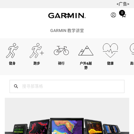
<广告>
Total
0
items
in
cart:
GARMIN 教学讲堂
0
健身
跑步
骑行
户外&越
健康
高
野