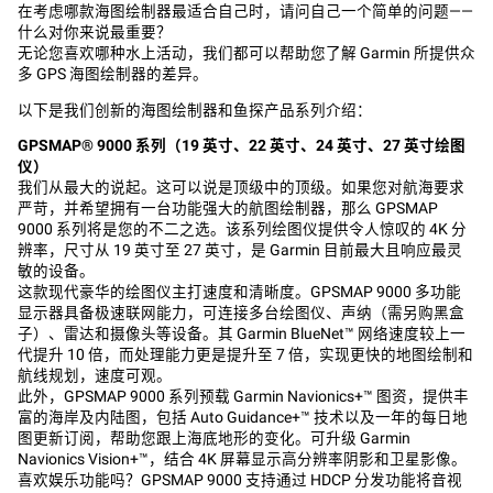
在考虑哪款海图绘制器最适合自己时，请问自己一个简单的问题——
什么对你来说最重要？
无论您喜欢哪种水上活动，我们都可以帮助您了解 Garmin 所提供众
多 GPS 海图绘制器的差异。
以下是我们创新的海图绘制器和鱼探产品系列介绍：
GPSMAP® 9000
系列（
19
英寸、
22
英寸、
24
英寸、
27
英寸绘图
仪）
我们从最大的说起。这可以说是顶级中的顶级。如果您对航海要求
严苛，并希望拥有一台功能强大的航图绘制器，那么 GPSMAP
9000 系列将是您的不二之选。该系列绘图仪提供令人惊叹的 4K 分
辨率，尺寸从 19 英寸至 27 英寸，是 Garmin 目前最大且响应最灵
敏的设备。
这款现代豪华的绘图仪主打速度和清晰度。GPSMAP 9000 多功能
显示器具备极速联网能力，可连接多台绘图仪、声纳（需另购黑盒
子）、雷达和摄像头等设备。其 Garmin BlueNet™ 网络速度较上一
代提升 10 倍，而处理能力更是提升至 7 倍，实现更快的地图绘制和
航线规划，速度可观。
此外，GPSMAP 9000 系列预载 Garmin Navionics+™ 图资，提供丰
富的海岸及内陆图，包括 Auto Guidance+™ 技术以及一年的每日地
图更新订阅，帮助您跟上海底地形的变化。可升级 Garmin
Navionics Vision+™，结合 4K 屏幕显示高分辨率阴影和卫星影像。
喜欢娱乐功能吗？GPSMAP 9000 支持通过 HDCP 分发功能将音视