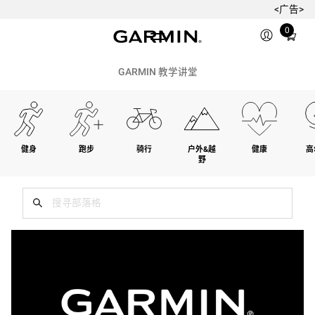
<广告>
Total
0
items
in
cart:
GARMIN 教学讲堂
0
健身
跑步
骑行
户外&越
健康
高
野