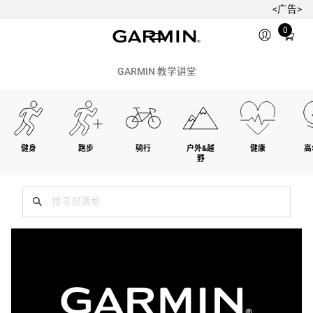
<广告>
Total
0
items
in
cart:
GARMIN 教学讲堂
0
健身
跑步
骑行
户外&越
健康
高
野