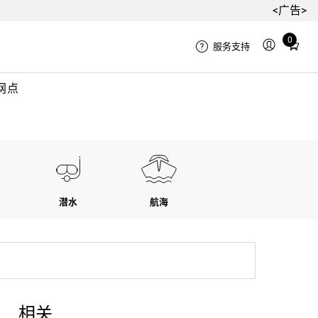
<广告>
Total
0
服务支持
items
in
网点
cart:
0
潜水
航海
相关