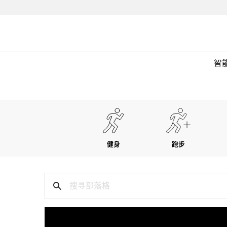
智
健身
跑步