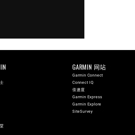
IN
GARMIN 网站
Garmin Connect
纳士
Connect IQ
佳速度
Garmin Express
Garmin Explore
SiteSurvey
讲堂