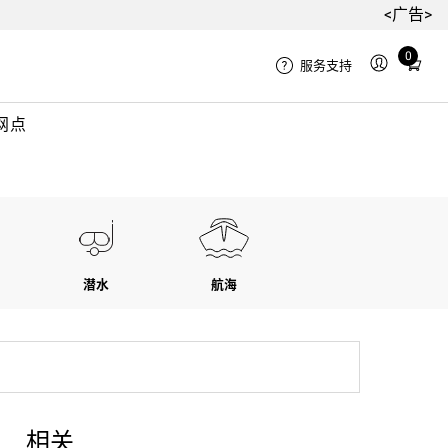
<广告>
Total
0
服务支持
items
in
网点
cart:
0
潜水
航海
相关