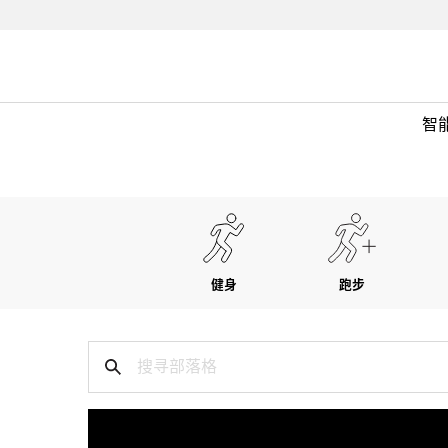
智
健身
跑步