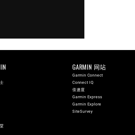
IN
GARMIN 网站
Garmin Connect
纳士
Connect IQ
佳速度
Garmin Express
Garmin Explore
SiteSurvey
讲堂