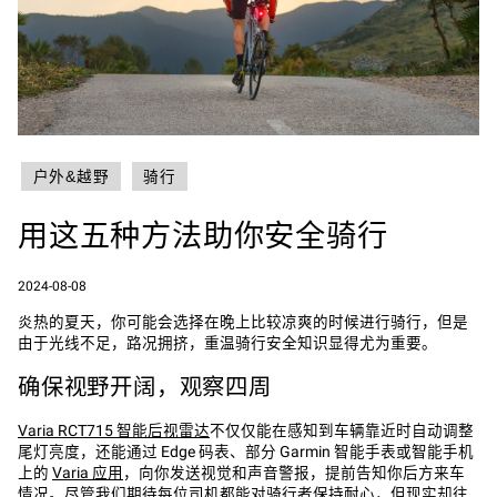
户外&越野
骑行
用这五种方法助你安全骑行
2024-08-08
炎热的夏天，你可能会选择在晚上比较凉爽的时候进行骑行，但是
由于光线不足，路况拥挤，重温骑行安全知识显得尤为重要。
确保视野开阔，观察四周
Varia RCT715 智能后视雷达
不仅仅能在感知到车辆靠近时自动调整
尾灯亮度，还能通过 Edge 码表、部分 Garmin 智能手表或智能手机
上的
Varia 应用
，向你发送视觉和声音警报，提前告知你后方来车
情况。尽管我们期待每位司机都能对骑行者保持耐心，但现实却往