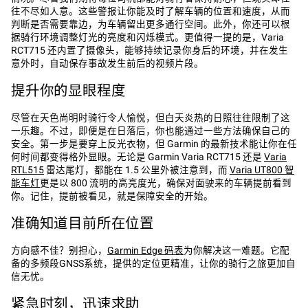
往不尽如人意。这些警报让你能及时了解车辆的位置和速度，从而
判断是否需要靠边，为车辆留出更多通行空间。此外，你还可以根
据骑行环境调整灯光的亮度和闪烁模式。更值得一提的是，Varia
RCT715 还内置了摄像头，能够持续记录你身后的环境，并在发生
意外时，自动保存事故发生前后的视频片段。
提升你的显眼程度
尽管在天色尚明时骑行令人愉悦，但白天炎热的日照往往限制了这
一乐趣。不过，即便是在日落后，你也能通过一些方法确保自己的
安全。第一步是要穿上反光衣物，但 Garmin 的最新技术能让你在任
何时间都变得格外显眼。无论是 Garmin Varia RCT715 还是
Varia
RTL515
雷达尾灯，都能在 1.5 公里外被注意到，而
Varia UT800 智
能车灯
更是以 800 流明的高亮度光，确保对面驶来的车辆提前看到
你。记住，提前被看见，就是保障安全的开始。
准确知道目前所在位置
方向感不佳？别担心，
Garmin Edge 码表
为你解决这一难题。它配
备的多频段GNSS系统，提供的定位更精准，让你的骑行之旅更加自
信无忧。
紧急时刻，迅速求助