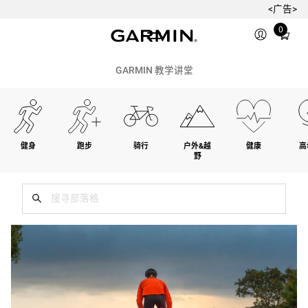
<广告>
Total
0
items
in
cart:
GARMIN 教学讲堂
0
健身
跑步
骑行
户外&越
健康
高
野