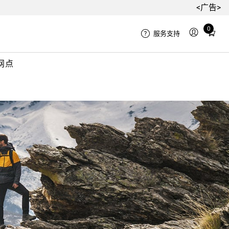
<广告>
Total
0
服务支持
items
in
网点
cart:
0