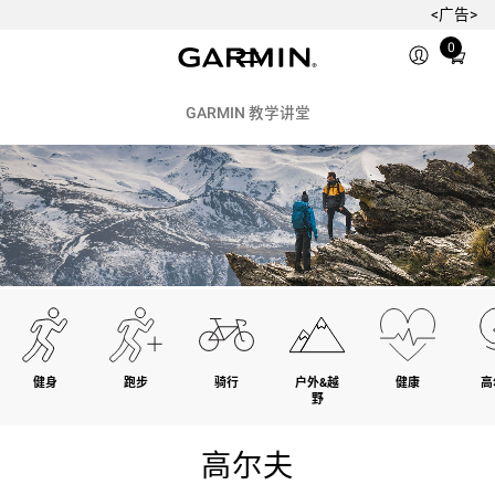
<广告>
Total
0
items
in
cart:
GARMIN 教学讲堂
0
健身
跑步
骑行
户外&越
健康
高
野
高尔夫