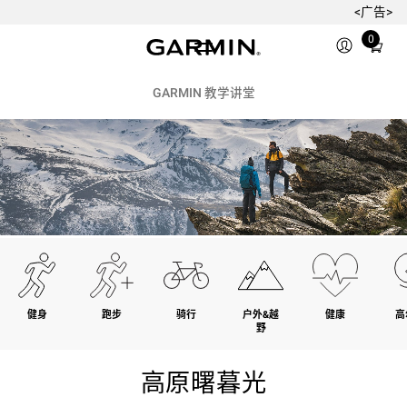
<广告>
Total
0
items
in
cart:
GARMIN 教学讲堂
0
健身
跑步
骑行
户外&越
健康
高
野
高原曙暮光