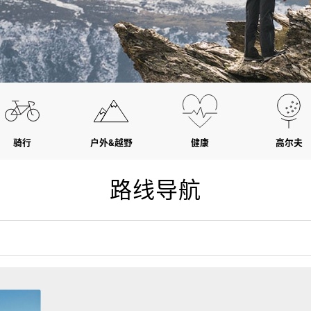
骑行
户外&越野
健康
高尔夫
路线导航