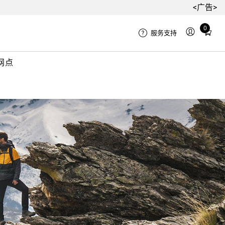
<广告>
Total
0
服务支持
items
in
网点
cart:
0