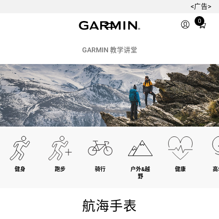
<广告>
Total
0
items
in
cart:
GARMIN 教学讲堂
0
健身
跑步
骑行
户外&越
健康
高
野
航海手表