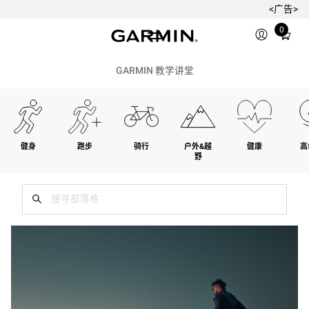
<广告>
Total
0
items
in
cart:
GARMIN 教学讲堂
0
健身
跑步
骑行
户外&越
健康
高
野