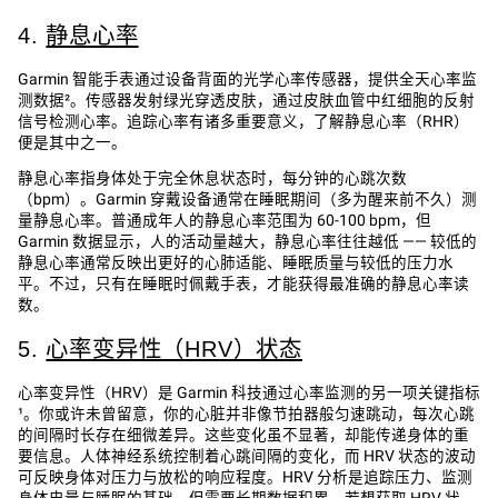
4.
静息心率
Garmin 智能手表通过设备背面的光学心率传感器，提供全天心率监
测数据²。传感器发射绿光穿透皮肤，通过皮肤血管中红细胞的反射
信号检测心率。追踪心率有诸多重要意义，了解静息心率（RHR）
便是其中之一。
静息心率指身体处于完全休息状态时，每分钟的心跳次数
（bpm）。Garmin 穿戴设备通常在睡眠期间（多为醒来前不久）测
量静息心率。普通成年人的静息心率范围为 60-100 bpm，但
Garmin 数据显示，人的活动量越大，静息心率往往越低 —— 较低的
静息心率通常反映出更好的心肺适能、睡眠质量与较低的压力水
平。不过，只有在睡眠时佩戴手表，才能获得最准确的静息心率读
数。
5.
心率变异性（HRV）状态
心率变异性（HRV）是 Garmin 科技通过心率监测的另一项关键指标
¹。你或许未曾留意，你的心脏并非像节拍器般匀速跳动，每次心跳
的间隔时长存在细微差异。这些变化虽不显著，却能传递身体的重
要信息。人体神经系统控制着心跳间隔的变化，而 HRV 状态的波动
可反映身体对压力与放松的响应程度。HRV 分析是追踪压力、监测