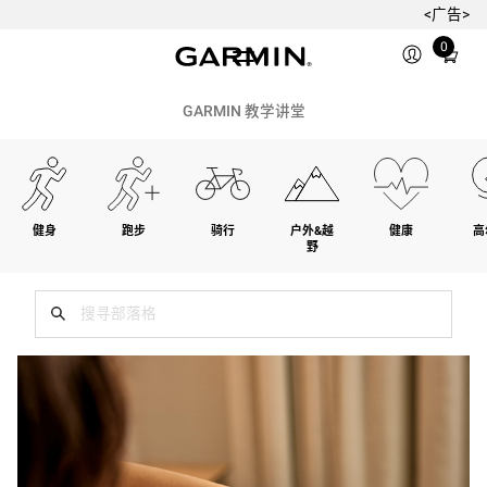
<广告>
Total
0
items
in
cart:
GARMIN 教学讲堂
0
健身
跑步
骑行
户外&越
健康
高
野