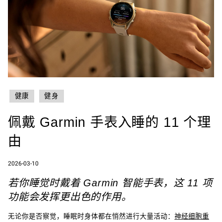
健康
健身
佩戴 Garmin 手表入睡的 11 个理
由
2026-03-10
若你睡觉时戴着 Garmin 智能手表，这 11 项
功能会发挥更出色的作用。
无论你是否察觉，睡眠时身体都在悄然进行大量活动：
神经细胞重