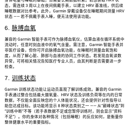
身体电量与睡眠的基础，但需要长期数据积累。若想获取 HRV 状
态，需连续 3 周以上在夜间佩戴手表，以建立 HRV 基准线，供后续
睡眠数据对比参考。此外，Garmin 穿戴设备仅在睡眠期间测量 HRV
状态 —— 若不佩戴手表入睡，便无法使用该功能。
6.
脉搏血氧
兼容的 Garmin 智能手表可作为脉搏血氧仪，估算血液在循环系统中
流动时，任意时刻血液中的氧气含量。需注意，Garmin 智能手表并
非医疗设备，但你可开启脉搏血氧功能，在睡眠时测量血氧饱和
度，从而了解心脏、肺部与血液的协同工作状态。若发现血氧读数
异常，可将相关情况告知医疗专业人员，由其判断是否需要进一步
检查。
7.
训练状态
Garmin 训练状态功能让运动员直观了解训练成效。兼容的 Garmin
手表通过整合包括最大摄氧量、HRV 状态及训练负荷等在内的日常
数据，不仅能全面反映您的个人体能状况，还会提供针对性指导以
助您达成目标。该功能将显示 8 种状态类别之一 —— 从“巅峰状态”到
“训练中断”不等（若手表数据不足或您暂停训练时，则会显示“资料
不足”）。你的身体对各种情况（包括睡眠）的反应如何，是衡量你
整体健康水平的重要指标。