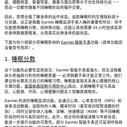
组
、细胞修复、能量恢复，激素与蛋白质等分子也在持续分泌 ——
而这一切都伴随着不同睡眠阶段的循环交替。
因此，若想全面了解身体的运作状态，追踪睡眠时的生理指标就十
分关键。这正是佩戴 Garmin 睡眠监测手表入睡的重要性所在：你不
仅能使用睡眠分数、闹钟等功能，还能让其他需要 24 小时连续监测
的身体数据更精准，从而真实反映身体机能状态。
下面为你介绍部分受睡眠影响的
Garmin 智能手表
功能（具体功能因
设备型号而异）。
1.
睡眠分数
这个功能的必要性显而易见：Garmin 智能手表虽强大，但无法隔着
床头柜抽屉分析你的睡眠质量——必须佩戴手表才能正常工作。我们
建议你长期关注自己的睡眠习惯。睡眠是直接关系身心健康的核心
生理功能，
美国疾病控制与预防中心
指出，长期睡眠不足与高血
压、心脏病、中风、心理健康问题及 2 型糖尿病相关。
Garmin 的进阶睡眠监测功能，会通过心率、心率变异性（HRV）和
身体活动数据，追踪你的入睡、醒来时间（甚至夜间短暂清醒的时
刻），同时记录你进入浅睡、深睡、快速眼动（REM）等不同睡眠
阶段的时间与各阶段时长。此外，结合你的基础读数与年龄信息，
能进一步提升功能的可靠性。部分 Garmin 智能手表还可监测呼吸频