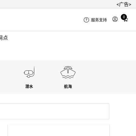
<广告>
Total
0
服务支持
items
in
网点
cart:
0
潜水
航海