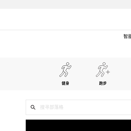
智
健身
跑步