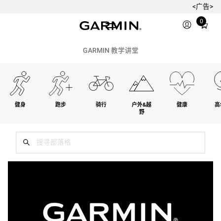
<广告>
Total
0
items
in
cart:
GARMIN 教学讲堂
0
健身
跑步
骑行
户外&越
健康
高
野