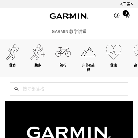
<广告>
Total
0
items
in
cart:
GARMIN 教学讲堂
0
健身
跑步
骑行
户外&越
健康
高
野