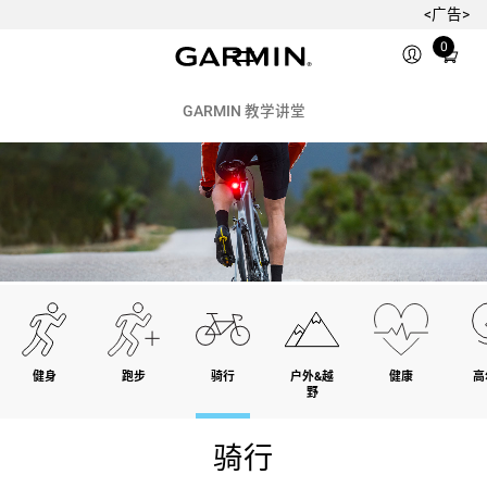
<广告>
Total
0
items
in
cart:
GARMIN 教学讲堂
0
健身
跑步
骑行
户外&越
健康
高
野
骑行